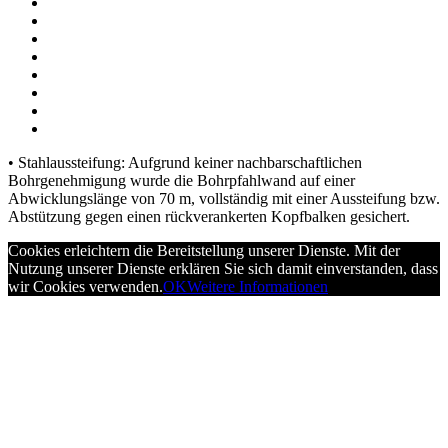
• Stahlaussteifung: Aufgrund keiner nachbarschaftlichen
Bohrgenehmigung wurde die Bohrpfahlwand auf einer
Abwicklungslänge von 70 m, vollständig mit einer Aussteifung bzw.
Abstützung gegen einen rückverankerten Kopfbalken gesichert.
Cookies erleichtern die Bereitstellung unserer Dienste. Mit der
Nutzung unserer Dienste erklären Sie sich damit einverstanden, dass
wir Cookies verwenden.
OK
Weitere Informationen